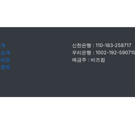
소개
신한은행 : 110-183-258717
스소개
우리은행 : 1002-192-59071
폴리오
예금주 : 비즈컴
인문의
Copyright ©
비즈컴.
All Rights Reserved.