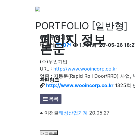
PORTFOLIO [일반형]
페이지 정보
(주)우인기업
본문
비즈컴
0건
1,701회
20-05-26 18:2
(주)우인기업
URL :
http://www.wooincorp.co.kr
업종 : 자동문(Rapid Roll Door/RRD) 사
관련링크
http://www.wooincorp.co.kr
1325회
목록
이전글
태성산업기계
20.05.27
댓글목록