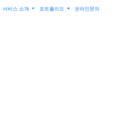
com.co.kr
서울시 구로구 구로 중앙로 207 오퍼스1 374호
서비스 소개
포트폴리오
온라인문의