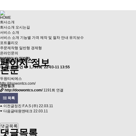
HOME
회사소개
회사소개
오시는길
서비스 소개
서비스 소개
기능별 가격
제작 및 절차 안내
유지보수
포트폴리오
주문제작형
일반형
경제형
온라인문의
PORTFOLIO [일반형]
페이지 정보
두원티씨에스
본문
비즈컴
0건
1,793회
22-03-11 13:55
두원티씨에스
http://doowontcs.com/
관련링크
http://doowontcs.com/
1191회 연결
목록
이전글
정진 F.A.S (주)
22.03.11
다음글
태원앤테크
22.03.11
댓글목록
댓글목록