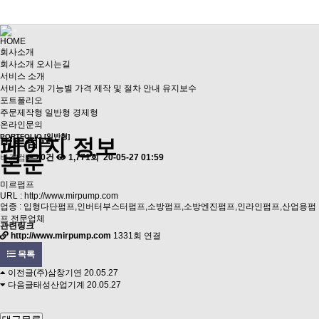
HOME
회사소개
회사소개
오시는길
서비스 소개
서비스 소개
기능별 가격
제작 및 절차 안내
유지보수
포트폴리오
주문제작형
일반형
경제형
온라인문의
PORTFOLIO [일반형]
페이지 정보
미르펌프
본문
비즈컴
0건
1,771회
20-05-27 01:59
미르펌프
URL :
http://www.mirpump.com
업종 : 입형다단펌프,인버터부스터펌프,소방펌프,소방엔진펌프,인라인펌프,산업용펌
프 전문업체
관련링크
http://www.mirpump.com
1331회 연결
목록
이전글
(주)삼창기연
20.05.27
다음글
태성산업기계
20.05.27